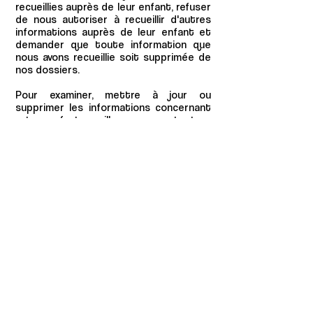
recueillies auprès de leur enfant, refuser
de nous autoriser à recueillir d'autres
informations auprès de leur enfant et
demander que toute information que
nous avons recueillie soit supprimée de
nos dossiers.
Pour examiner, mettre à jour ou
supprimer les informations concernant
votre enfant, veuillez
nous contacter
.
Pour protéger votre enfant, nous
pouvons vous demander de nous fournir
une preuve de votre identité. Nous
pouvons vous refuser l'accès si nous
pensons qu'il y a un doute sur votre
identité. Veuillez noter que certaines
informations ne peuvent pas être
supprimées en raison d'autres
obligations légales.
Nous n'utiliserons vos informations
personnelles qu'aux fins définies dans
cette Politique de confidentialité, si :
L'utilisation de vos Informations
personnelles est nécessaire pour